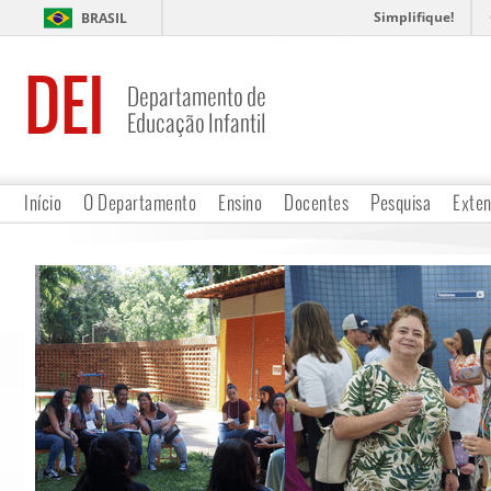
Simplifique!
BRASIL
DEI
Departamento de
Educação Infantil
Início
O Departamento
Ensino
Docentes
Pesquisa
Exte